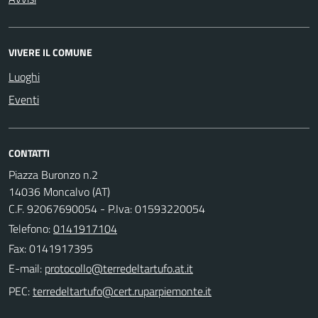
VIVERE IL COMUNE
Luoghi
Eventi
CONTATTI
Piazza Buronzo n.2
14036 Moncalvo (AT)
C.F. 92067690054 - P.Iva: 01593220054
Telefono:
0141917104
Fax: 0141917395
E-mail:
PEC: