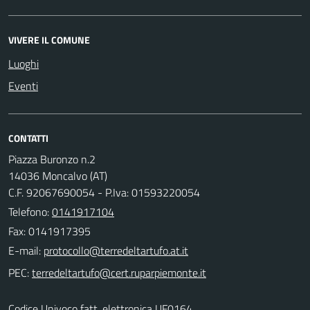
VIVERE IL COMUNE
Luoghi
Eventi
CONTATTI
Piazza Buronzo n.2
14036 Moncalvo (AT)
C.F. 92067690054 - P.Iva: 01593220054
Telefono:
0141917104
Fax: 0141917395
E-mail:
PEC:
Codice Univoco fatt. elettronica UF0164