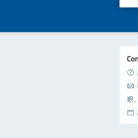
Valu
Con