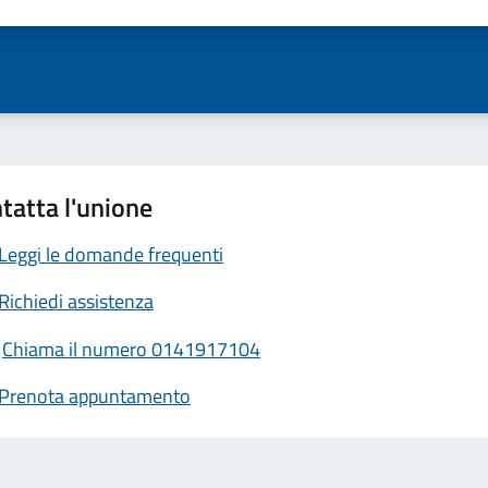
ta 1 stelle su 5
Valuta 2 stelle su 5
Valuta 3 stelle su 5
Valuta 4 stelle su 5
Valuta 5 stelle su 5
tatta l'unione
Leggi le domande frequenti
Richiedi assistenza
Chiama il numero 0141917104
Prenota appuntamento