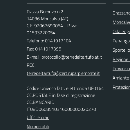
Piazza Buronzo n.2
Grazzano
14036 Moncalvo (AT)
Moncalv
C.F. 92067690054 - P.Iva:
Odalengo
01593220054
Telefono:
0141917104
Penango
Fax: 0141917395
Sportello
E-mail:
Regione
PEC:
Provincia
Amianto
Protezion
Codice Univoco fatt. elettronica UF0164
CC.POSTALE in fase di registrazione
CC.BANCARIO
IT08O0608510316000000020270
Uffici e orari
Numeri utili