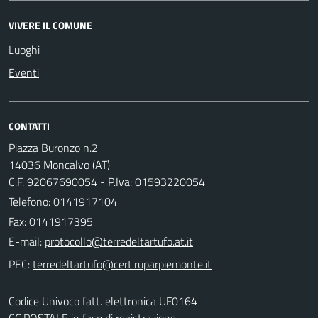
VIVERE IL COMUNE
Luoghi
Eventi
CONTATTI
Piazza Buronzo n.2
14036 Moncalvo (AT)
C.F. 92067690054 - P.Iva: 01593220054
Telefono:
0141917104
Fax: 0141917395
E-mail:
PEC:
Codice Univoco fatt. elettronica UF0164
CC.POSTALE in fase di registrazione