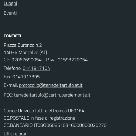
Luoghi
Eventi
CONTATTI
Piazza Buronzo n.2
14036 Moncalvo (AT)
C.F. 92067690054 - P.Iva: 01593220054
Telefono:
0141917104
Fax: 0141917395
E-mail:
PEC:
Codice Univoco fatt. elettronica UF0164
CC.POSTALE in fase di registrazione
CC.BANCARIO IT08O0608510316000000020270
Uffici e orari