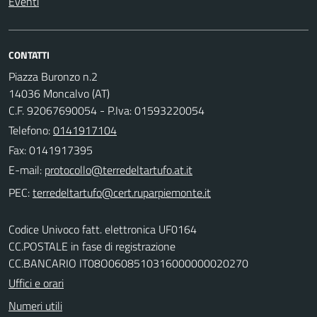
Eventi
CONTATTI
Piazza Buronzo n.2
14036 Moncalvo (AT)
C.F. 92067690054 - P.Iva: 01593220054
Telefono:
0141917104
Fax: 0141917395
E-mail:
PEC:
Codice Univoco fatt. elettronica UF0164
CC.POSTALE in fase di registrazione
CC.BANCARIO IT08O0608510316000000020270
Uffici e orari
Numeri utili