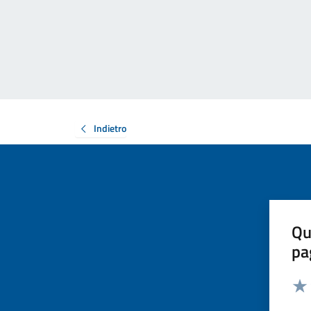
Indietro
Qu
pa
Valut
Valu