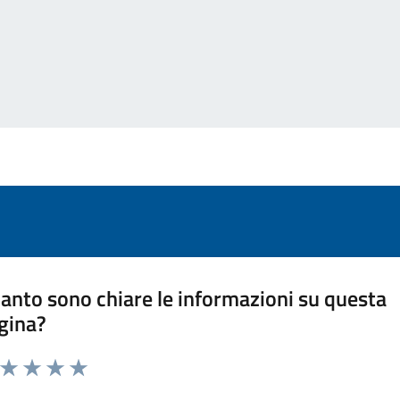
anto sono chiare le informazioni su questa
gina?
a da 1 a 5 stelle la pagina
ta 1 stelle su 5
Valuta 2 stelle su 5
Valuta 3 stelle su 5
Valuta 4 stelle su 5
Valuta 5 stelle su 5