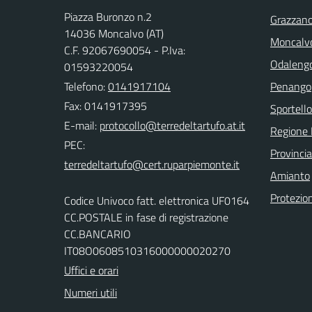
Piazza Buronzo n.2
Grazzano
14036 Moncalvo (AT)
Moncalv
C.F. 92067690054 - P.Iva:
Odalengo
01593220054
Telefono:
0141917104
Penango
Fax: 0141917395
Sportello
E-mail:
Regione
PEC:
Provincia
Amianto
Protezion
Codice Univoco fatt. elettronica UF0164
CC.POSTALE in fase di registrazione
CC.BANCARIO
IT08O0608510316000000020270
Uffici e orari
Numeri utili